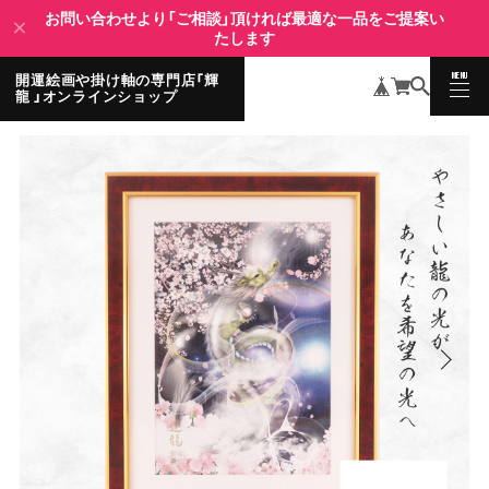
お問い合わせより「ご相談」頂ければ最適な一品をご提案い
たします
MENU
開運絵画や掛け軸の専門店「輝
CLOSE
龍 」オンラインショップ