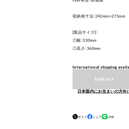
収納画寸法：242mm×273mm
[製品サイズ]：
◎幅：330mm
◎高さ：360mm
International shipping avail
Sold out
日本国内にお住まいの方向
ポスト
シェア
LINE