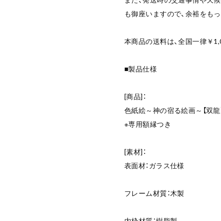
も御座いますので、余裕をも
本商品の送料は、全国一律￥1,
■製品仕様
[商品]：
色紙絵～神の宿る絵画～【双
※専用額縁つき
[素材]：
表面材：ガラス仕様
フレーム材質：木製
内枠材質：樹脂製