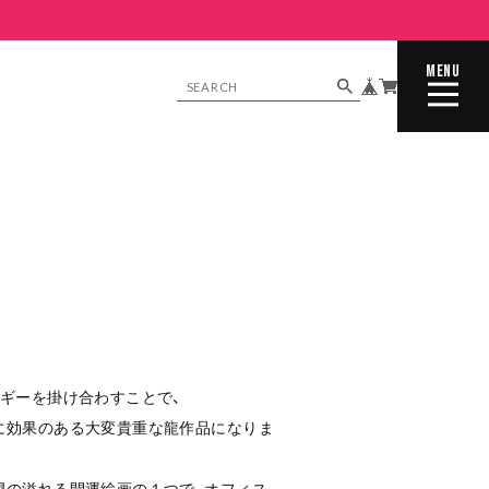
MENU
CLOSE
ギーを掛け合わすことで、
に効果のある大変貴重な龍作品になりま
望の溢れる開運絵画の１つで、オフィス