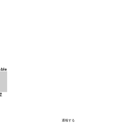
able
け
通報する