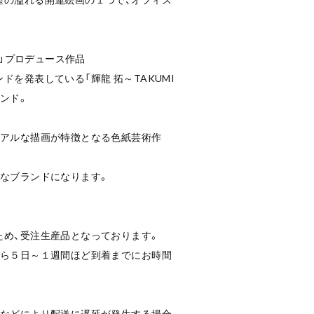
～」プロデュース作品
ドを発表している「輝龍 拓～TAKUMI
ンド。
リアルな描画が特徴となる色紙芸術作
重なブランドになります。
ため、受注生産品となっております。
から５日～１週間ほど到着までにお時間
候などにより配送に遅延が発生する場合