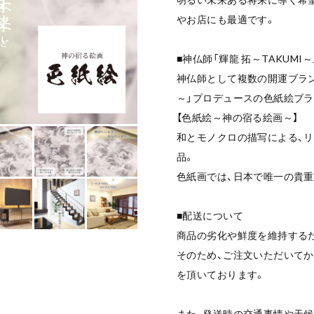
やお店にも最適です。
■神仏師「輝龍 拓～TAKUMI
神仏師として複数の開運ブラン
～」プロデュースの色紙絵ブラ
【色紙絵～神の宿る絵画～】
和とモノクロの描写による、
品。
色紙画では、日本で唯一の貴
■配送について
商品の劣化や鮮度を維持する
そのため、ご注文いただいて
を頂いております。
また、発送時の交通事情や天