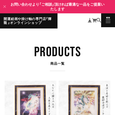
お問い合わせより「ご相談」頂ければ最適な一品をご提案い
たします
MENU
開運絵画や掛け軸の専門店「輝
CLOSE
龍 」オンラインショップ
PRODUCTS
商品一覧